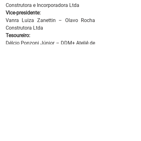
Construtora e Incorporadora Ltda
Vice-presidente:
Vanra Luiza Zanettin – Olavo Rocha 
Construtora Ltda
Tesoureiro:
Délcio Ponzoni Júnior – DDM+ Ateliê de 
Arquitetura Ltda
Secretária:
Ane de Marco Lamonato – Valori 
Empreendimentos
Suplentes de Diretoria:
Rodrigo Dias Michelon – MGM Empresa 
Construtora Ltda
José Antônio da Silva Pedreira – CJC 
Engenharia Ltda
Conselho Fiscal Titular:
Ricardo Maciel Ramos
Pedro Amaral Brito Leite